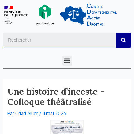
Aller
Navigation
au
de
contenu
l’article
Sear
Menu
Une histoire d’inceste –
Colloque théâtralisé
Par
Cdad Allier
/
11 mai 2026