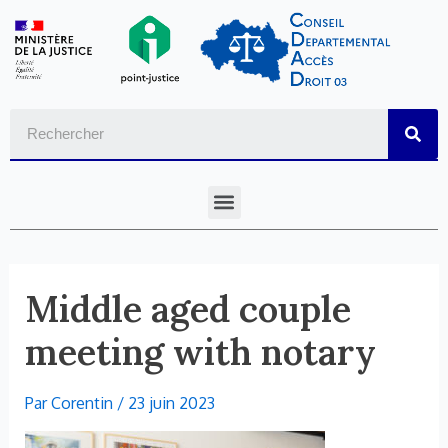
Aller
au
contenu
Sear
Menu
Middle aged couple
meeting with notary
Par
Corentin
/
23 juin 2023